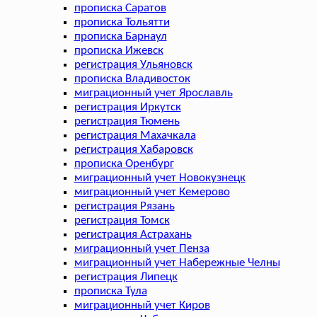
прописка Саратов
прописка Тольятти
прописка Барнаул
прописка Ижевск
регистрация Ульяновск
прописка Владивосток
миграционный учет Ярославль
регистрация Иркутск
регистрация Тюмень
регистрация Махачкала
регистрация Хабаровск
прописка Оренбург
миграционный учет Новокузнецк
миграционный учет Кемерово
регистрация Рязань
регистрация Томск
регистрация Астрахань
миграционный учет Пенза
миграционный учет Набережные Челны
регистрация Липецк
прописка Тула
миграционный учет Киров