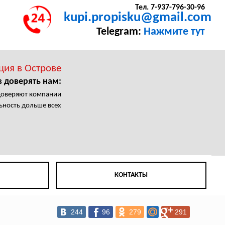
Тел. 7-937-796-30-96
kupi.propisku@gmail.com
Telegram:
Нажмите тут
ция в Острове
в доверять нам:
доверяют компании
ьность дольше всех
КОНТАКТЫ
244
96
279
291