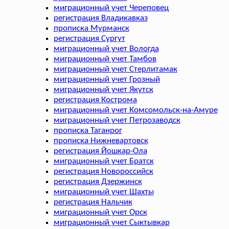
миграционный учет Череповец
регистрация Владикавказ
прописка Мурманск
регистрация Сургут
миграционный учет Вологда
миграционный учет Тамбов
миграционный учет Стерлитамак
миграционный учет Грозный
миграционный учет Якутск
регистрация Кострома
миграционный учет Комсомольск-на-Амуре
миграционный учет Петрозаводск
прописка Таганрог
прописка Нижневартовск
регистрация Йошкар-Ола
миграционный учет Братск
регистрация Новороссийск
регистрация Дзержинск
миграционный учет Шахты
регистрация Нальчик
миграционный учет Орск
миграционный учет Сыктывкар