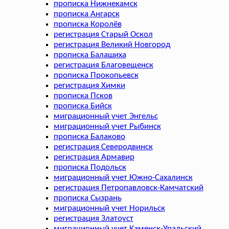
прописка Нижнекамск
прописка Ангарск
прописка Королёв
регистрация Старый Оскол
регистрация Великий Новгород
прописка Балашиха
регистрация Благовещенск
прописка Прокопьевск
регистрация Химки
прописка Псков
прописка Бийск
миграционный учет Энгельс
миграционный учет Рыбинск
прописка Балаково
регистрация Северодвинск
регистрация Армавир
прописка Подольск
миграционный учет Южно-Сахалинск
регистрация Петропавловск-Камчатский
прописка Сызрань
миграционный учет Норильск
регистрация Златоуст
миграционный учет Каменск-Уральский