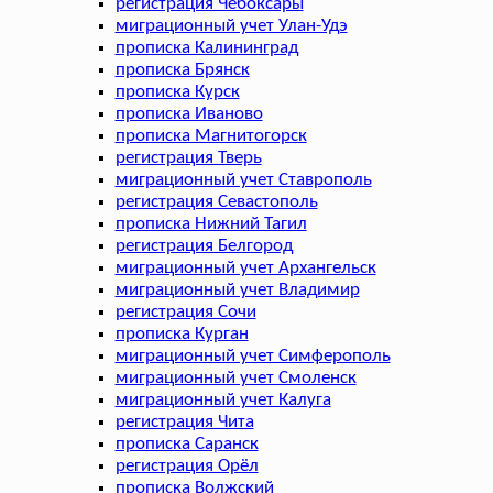
регистрация Чебоксары
миграционный учет Улан-Удэ
прописка Калининград
прописка Брянск
прописка Курск
прописка Иваново
прописка Магнитогорск
регистрация Тверь
миграционный учет Ставрополь
регистрация Севастополь
прописка Нижний Тагил
регистрация Белгород
миграционный учет Архангельск
миграционный учет Владимир
регистрация Сочи
прописка Курган
миграционный учет Симферополь
миграционный учет Смоленск
миграционный учет Калуга
регистрация Чита
прописка Саранск
регистрация Орёл
прописка Волжский