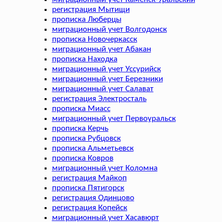
регистрация Мытищи
прописка Люберцы
миграционный учет Волгодонск
прописка Новочеркасск
миграционный учет Абакан
прописка Находка
миграционный учет Уссурийск
миграционный учет Березники
миграционный учет Салават
регистрация Электросталь
прописка Миасс
миграционный учет Первоуральск
прописка Керчь
прописка Рубцовск
прописка Альметьевск
прописка Ковров
миграционный учет Коломна
регистрация Майкоп
прописка Пятигорск
регистрация Одинцово
регистрация Копейск
миграционный учет Хасавюрт