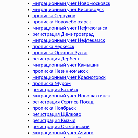
миграционный учет Новомосковск
миграционный учет Кисловодск
прописка Серпухов
прописка Новочебоксарск
миграционный учет Нефтеюганск
регистрация Димитровград
миграционный учет Нефтекамск
прописка Черкесск
прописка Орехово-Зуево
регистрация Дербент
миграционный учет Камышин
прописка Невинномысск
миграционный учет Красногорск
прописка Муром
регистрация Батайск
миграционный учет Новошахтинск
регистрация Сергиев Посад
прописка Ноябрьск
регистрация Щёлково
регистрация Кызыл
регистрация Октябрьский
миграционный учет Ачинск